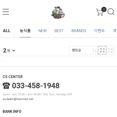
0
ALL
농식품
NEW
BEST
BRANDS
이벤트
체
2
랭킹순
개
CS CENTER
033-458-1948
open : am 10:00 ~ pm 06:00 / Sat, Sun, Holiday OFF
suda4m@hanmail.net
BANK INFO