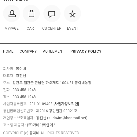
MYPAGE
CART
CS CENTER
EVENT
HOME
COMPANY
AGREEMENT
PRIVACY POLICY
회사명 :
뽕이네
대표자 :
강진선
주소 :
강원도 철원군 근남면 하오재로 1004-31 뽕이네농장
전화 :
033-458-1948
팩스 :
033-458-1948
사업자등록번호 :
231-01-09408
[사업자정보확인]
통신판매업신고번호 :
제2016-강원철원-00021호
개인정보보호책임자 :
강진선 (
suda4m@hanmail.net
)
호스팅 제공자 :
(주)가비아씨엔에스
COPYRIGHT (c)
뽕이네
ALL RIGHTS RESERVED.